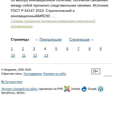
по выбору инновационной политики, логически связанных
между собой причинно следственными связями. Источник:
ГОСТ Р 54147 2010: Стратегический и
инновационный&#8230; …
Словарь-справочник терминов нормативно-технической
документации
Страницы
←
Предыдущая
Следующая
→
1
2
3
4
5
6
7
8
9
10
11
12
13
© Академик, 2000-2026
18+
Обратная связь:
Техподдержка
,
Реклама на сайте
👣 Путешествия
Экспорт словарей на сайты
, сделанные на PHP,
Joomla,
Drupal,
WordPress, MODx.