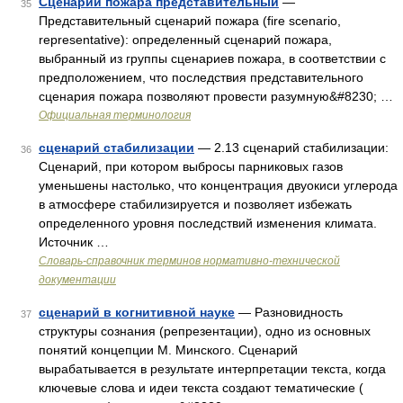
Сценарий пожара представительный
—
35
Представительный сценарий пожара (fire scenario,
representative): определенный сценарий пожара,
выбранный из группы сценариев пожара, в соответствии с
предположением, что последствия представительного
сценария пожара позволяют провести разумную&#8230; …
Официальная терминология
сценарий стабилизации
— 2.13 сценарий стабилизации:
36
Сценарий, при котором выбросы парниковых газов
уменьшены настолько, что концентрация двуокиси углерода
в атмосфере стабилизируется и позволяет избежать
определенного уровня последствий изменения климата.
Источник …
Словарь-справочник терминов нормативно-технической
документации
сценарий в когнитивной науке
— Разновидность
37
структуры сознания (репрезентации), одно из основных
понятий концепции М. Минского. Сценарий
вырабатывается в результате интерпретации текста, когда
ключевые слова и идеи текста создают тематические (