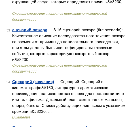
окружающей среде, которые определяют причины&#8230;
…
Словарь-справочник терминов нормативно-технической
документации
сценарий пожара
— 3.16 сценарий пожара (fire scenario):
33
Качественное описание последовательного течения пожара
во времени от причины до нежелательного последствия,
при этом должны быть идентифицированы ключевые
события, которые характеризуют конкретный пожар
и&#8230; …
Словарь-справочник терминов нормативно-технической
документации
Сценарий (значения)
— Сценарий: Сценарий в
34
кинематографе&#160; литературно драматическое
произведение, написанное как основа для постановки кино
или телефильма. Детальный план, сюжетная схема пьесы,
оперы, балета. Список действующих лиц пьесы с указанием
времени и&#8230; …
Википедия